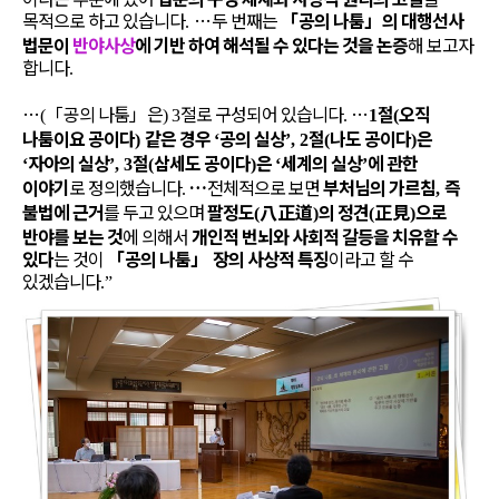
목적으로 하고 있습니다
…
두 번째는
「
공의 나툼
」
의 대행선사
.
법문이
반야사상
에 기반 하여 해석될 수 있다는 것을 논증
해 보고자
합니다
.
…
「
공의 나툼
」
은
절로 구성되어 있습니다
…
절
오직
(
)
3
.
1
(
나툼이요 공이다
같은 경우
공의 실상
절
나도 공이다
은
)
‘
’, 2
(
)
자아의 실상
절
삼세도 공이다
은
세계의 실상
에 관한
‘
’, 3
(
)
‘
’
이야기
로 정의했습니다
…
전체적으로 보면
부처님의 가르침
즉
.
,
불법에 근거
를 두고 있으며
팔정도
八正道
의 정견
正見
으로
(
)
(
)
반야를 보는 것
에 의해서
개인적 번뇌와 사회적 갈등을 치유할 수
있다
는 것이
「
공의 나툼
」
장의 사상적 특징
이라고 할 수
있겠습니다
.”