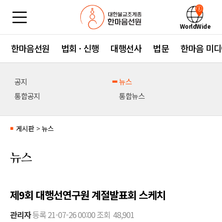
WorldWide
한마음선원
법회 · 신행
대행선사
법문
한마음 미디
공지
뉴스
통합공지
통합뉴스
게시판
>
뉴스
■
뉴스
제9회 대행선연구원 계절발표회 스케치
관리자
등록
21-07-26 00:00
조회
48,901