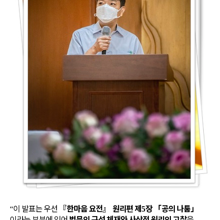
이 발표는 우선
『
한마음 요전
』
원리편 제
장
「
공의 나툼
」
“
5
이라는 부분에 있어
법문의 구성 체재와 사상적 원리의 고찰
을