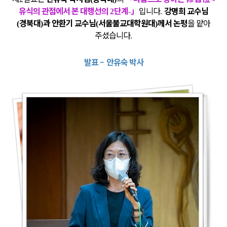
유식의 관점에서 본 대행선의
단계
」
입니다
강명희 교수님
2
-
.
경북대
과 안환기 교수님
서울불교대학원대
께서 논평
을 맡아
(
)
(
)
주셨습니다
.
발표
–
안유숙 박사