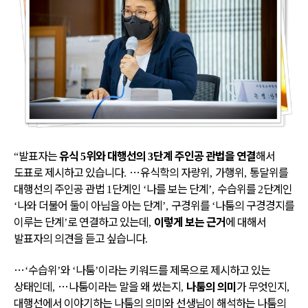
발표자는
유식
위와 대행선의
단계 주인공 관법을 연결
해서
“
5
3
도표로 제시하고 있습니다
…
유식학의 자량위
가행위
통달위를
.
,
,
대행선의 주인공 관법
단계인
나를 보는 단계
수습위를
단계인
1
‘
’,
2
나와 더불어 둘이 아님을 아는 단계
구경위를
나툼의 구경경지를
‘
’,
‘
이루는 단계
로 연결하고 있는데
이렇게 보는 근거
에 대해서
’
,
발표자의 의견을 듣고 싶습니다
.
…
수습위
와
나툼
이라는 키워드를 제목으로 제시하고 있는
‘
’
‘
’
상태인데
…
나툼이라는 말을 왜 썼는지
나툼의 의미
가 무엇인지
,
,
,
대행선에서 이야기하는 나툼의 의미와 선생님이 해석하는 나툼의