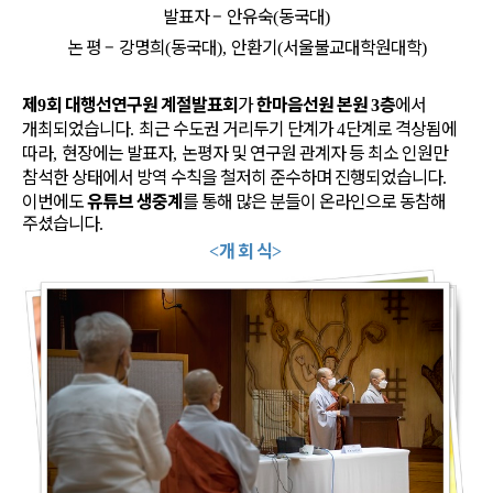
발표자
–
안유숙
동국대
(
)
논 평
–
강명희
동국대
안환기
서울불교대학원대학
(
),
(
)
제
회 대행선연구원 계절발표회
가
한마음선원 본원
층
에서
9
3
개최되었습니다
최근 수도권 거리두기 단계가
단계로 격상됨에
.
4
따라
현장에는 발표자
논평자 및 연구원 관계자 등 최소 인원만
,
,
참석한 상태에서 방역 수칙을 철저히 준수하며 진행되었습니다
.
이번에도
유튜브 생중계
를 통해 많은 분들이 온라인으로 동참해
주셨습니다
.
개 회 식
<
>