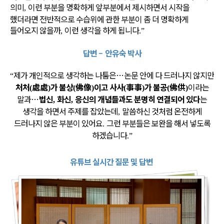
의미
이런 부분을 명확하게 앞부분에서 제시하면서 시작을
,
했더라면 전반적으로 수습위에 관한 부분이 좀 더 명확하게
들어오지 않을까
이런 생각을 하게 됩니다
,
.”
답변
–
안유숙 박사
제가 개인적으로 생각하는 나툼은
…
논문 안에 다 드러나지 않지만
“
처처
處處
가 불상
佛像
이고 사사
事事
가 불공
佛供
이라는
(
)
(
)
(
)
(
)
말과
…
법신
화신
응신의 개념들과도 분명히 연결되어 있다
는
,
,
생각을 하면서 주제를 잡았는데
말씀하신 것처럼 온전하게
,
드러나지 않은 부분이 있어요
그런 부분들은 보완을 해서 넣도록
.
하겠습니다
.”
유튜브 실시간 질문 및 답변