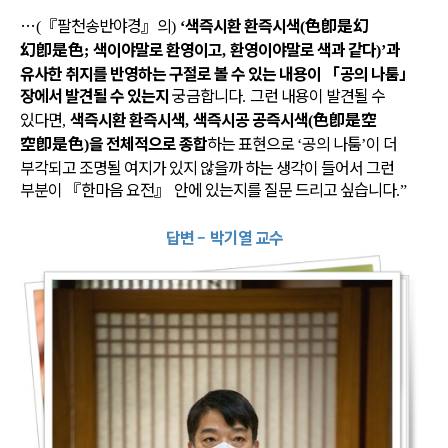
…
『
팔천송반야경
』
의
색즉시환 환즉시색
色卽是幻
(
)
‘
(
幻卽是色
색이야말로 환영이고
환영이야말로 색과 같다
과
;
,
)’
유사한 취지를 반영하는 구절로 볼 수 있는 내용이
「
공의 나툼
」
장에서 발견될 수 있는지
궁금합니다
그런 내용이 발견될 수
.
있다면
색즉시환 환즉시색
색즉시공 공즉시색
色卽是空
,
,
(
空卽是色
을 전체적으로 종합
하는 표현으로
공의 나툼
이 더
)
‘
’
부각되고 조명될 여지가 있지 않을까 하는 생각이 들어서 그런
부분이
『
한마음 요전
』
안에 있는지를 질문 드리고 싶습니다
.”
답변
–
박기열 교수