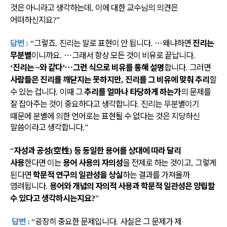
것은 아니라고 생각하는데
이에 대한 교수님의 의견은
,
어떠하신지요
?”
답변
그렇죠
진리는 말로 표현이 안 됩니다
…
왜냐하면
진리는
:
“
.
.
무분별
이니까요
…
그래서 항상 모든 것이 비유로 끝납니다
.
.
진리는
와 같다
…
그런 식으로 비유를 통해 설명
합니다
그러면
‘
~
’
.
사람들은 진리를 깨닫지는 못하지만
진리를 그 비유에 맞춰 추리
할
,
수 있는 겁니다
이때 그
추리를 얼마나 타당하게 하는가
의 문제를
.
잘 잡아주는 것이 중요하다고 생각합니다
진리는 무분별이기
.
때문에 분별에 의한 언어로는 표현될 수 없다는 것은 지당하신
말씀이라고 생각합니다
.”
자성과 공성
空性
등 동일한 용어를 상대에 따라 달리
“
(
)
사용
한다면 이는
용어 사용의 자의성
을 전제로 하는 것이고
그렇게
,
된다면
학문적 연구의 일관성을 상실
하는 결과를 가져올까
염려됩니다
용어와 개념의 자의적 사용과 학문적 일관성은 양립할
.
수 있다고 생각하시는지요
?
”
답변
굉장히 중요한 문제입니다
사실은 그 문제가 제
:
“
.