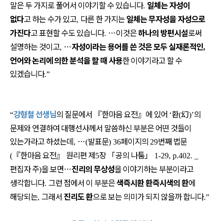
말은 두 가지로 풀어서 이야기할 수 있습니다
일체는 자성이
.
없다
고 하는 수가 있고
다른 한 가지는
일체는 무자성을 자성으로
,
가진다
고 표현할 수도 있습니다
…
이것은
하나의 방편시설
로써
.
설명하는 것이고
…
자성이라는 용어를 쓴 것은 모두 실재론적인
,
,
언어와 논리에 의한 분석을 할 때 사용
한 이야기라고 할 수
있겠습니다
.”
강형철 선생님
의 질문에서
『
한마음 요전
』
에 있어
환
幻
의
“
‘
(
)’
문제와 연결하여 대행선사께서 말씀하신 부분은 어떤 것들이
있는가라고 하셨는데
…
발표문
페이지의
번째 법문
,
(
) 36
29
『
한마음 요전
』
원리편 제
장
「
공의 나툼
」
(
5
1-29, p.402. _
편집자 주
을 보면
…
진리의 무상성
을 이야기하는 부분이라고
)
생각합니다
그런 점에서 이 부분은
색즉시환 환즉시색의 환
에
.
해당되는
그래서
진리도 환
으로 보는 의미가 되지 않을까 합니다
,
.”