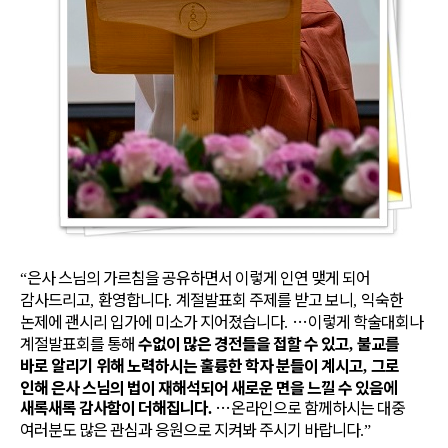
은사 스님의 가르침을 공유하면서 이렇게 인연 맺게 되어
“
감사드리고
환영합니다
계절발표회 주제를 받고 보니
익숙한
,
.
,
논제에 괜시리 입가에 미소가 지어졌습니다
…
이렇게 학술대회나
.
계절발표회를 통해
수없이 많은 경전들을 접할 수 있고
불교를
,
바로 알리기 위해 노력하시는 훌륭한 학자 분들이 계시고
그로
,
인해 은사 스님의 법이 재해석되어 새로운 면을 느낄 수 있음에
새록새록 감사함이 더해집니다
…
온라인으로 함께하시는 대중
.
여러분도 많은 관심과 응원으로 지켜봐 주시기 바랍니다
.”