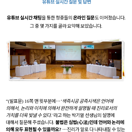
유튜브 실시간 질문 및 답변
유튜브 실시간 채팅
을 통한 청중들의
온라인 질문
도 이어졌습니다
.
그 중 몇 가지를 골라 요약해 보았습니다
.
발표문
쪽 맨 윗부분에
…
색즉시공 공즉시색은 언어에
“(
) 16
‘
의해서
논리와 이치에 의해서 완전하게 설명될 때 진리로서의
,
가치를 더욱 빛낼 수 있다
라고 하는 박기열 선생님의 설명에
.’
대해서 질문해 주셨습니다
불법은 심법
心法
인데 언어와 논리에
.
(
)
의해 모두 표현될 수 있을까요
…
진리가 말로 다 나타내질 수 있는
?