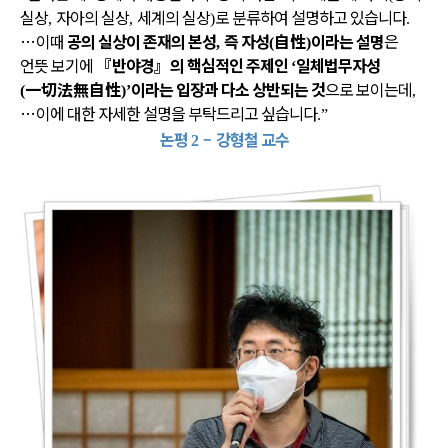
실상
자아의 실상
세계의 실상
로 분류하여 설명하고 있습니다
,
,
)
.
…
이때
공의 실상이 존재의 본성
즉 자성
自性
이라는 설명
은
,
(
)
언뜻 보기에
『
반야경
』
의 핵심적인 주제인
일체법무자성
‘
一切法無自性
이라는 입장과 다소 상반되는 것
으로 보이는데
(
)’
,
…
이에 대한 자세한 설명을 부탁드리고 싶습니다
.”
논평
–
강형철 교수
2