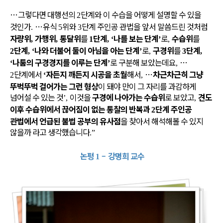
…
그렇다면 대행선의
단계와 이 수습을 어떻게 설명할 수 있을
2
것인가
…
유식
위와
단계 주인공 관법을 앞서 말씀드린 것처럼
.
5
3
자량위
가행위
통달위
를
단계
나를 보는 단계
로
수습위
를
,
,
1
, ‘
’
,
단계
나와 더불어 둘이 아님을 아는 단계
로
구경위
를
단계
2
, ‘
’
,
3
,
나툼의 구경경지를 이루는 단계
로 구분해 보았는데요
…
‘
’
,
단계에서
자든지 깨든지 시공을 초월
해서
…
차근차근히 그냥
2
‘
,
뚜벅뚜벅 걸어가는 그런 형상
이 돼야 만이 그 자리를 과감하게
넘어설 수 있는 것
이것을
구경에 나아가는 수습위
로 보았고
견도
’,
,
이후 수습위에서 끊어짐이 없는 통찰의 반복과
단계 주인공
2
관법에서 언급된 불법 공부의 유사점
을 찾아서 해석해볼 수 있지
않을까 라고 생각했습니다
.”
논평
–
강명희 교수
1