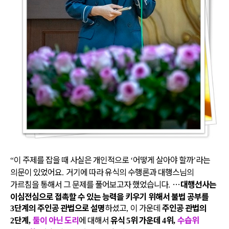
이 주제를 잡을 때 사실은 개인적으로
어떻게 살아야 할까
라는
“
‘
’
의문이 있었어요
거기에 따라 유식의 수행론과 대행스님의
.
가르침을 통해서 그 문제를 풀어보고자 했었습니다
…
대행선사는
.
이심전심으로 접촉할 수 있는 능력을 키우기 위해서 불법 공부를
단계의 주인공 관법으로 설명
하셨고
이 가운데
주인공 관법의
3
,
단계
둘이 아닌 도리
에 대해서
유식
위 가운데
위
수습위
2
,
5
4
,