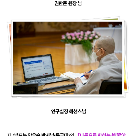
권탄준 원장
님
연구실장 혜선스님
제
발표는
안유숙 박사님
동국대
의
「
나툼으로 향하는
修習位
2
(
)
-