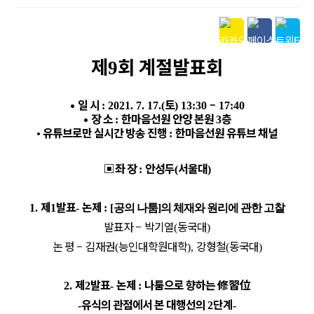
본문
제
회 계절발표회
9
•
일 시
토
–
: 2021. 7. 17.(
) 13:30
17:40
•
장 소
한마음선원 안양 본원
층
:
3
•
유튜브로만 실시간 방송 진행
한마음선원 유튜브 채널
:
▣
좌 장
안성두
서울대
:
(
)
제
발표
논제
1.
1
-
: [
공의 나툼]
의 체재와 원리에 관한 고찰
발표자
–
박기열
동국대
(
)
논 평
–
김재권
능인대학원대학
강형철
동국대
(
),
(
)
제
발표
논제
나툼으로 향하는
修習位
2.
2
-
:
유식의 관점에서 본 대행선의
단계
-
2
-