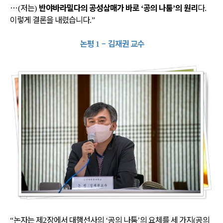
…
저는
반야바라밀다의 공성삼매가 바로
공의 나툼
의 원리
다
(
)
‘
’
.
이렇게 결론을 내렸습니다
.”
논평
–
김재권 교수
1
논자는 제
장에서 대행선사의
공의 나툼
의 요체를 세 가지
공의
“
2
‘
’
(