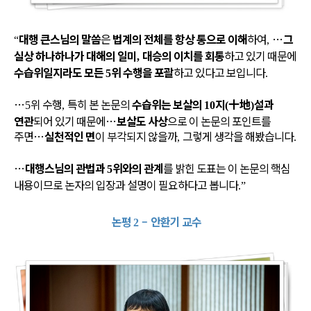
대행 큰스님의 말씀
은
법계의 전체를 항상 통으로 이해
하여
…
그
“
,
실상 하나하나가 대해의 일미
대승의 이치를 회통
하고 있기 때문에
,
수습위일지라도 모든
위 수행을 포괄
하고 있다고 보입니다
5
.
…
위 수행
특히 본 논문의
수습위는 보살의
지
十地
설과
5
,
10
(
)
연관
되어 있기 때문에
…
보살도 사상
으로 이 논문의 포인트를
주면
…
실천적인 면
이 부각되지 않을까
그렇게 생각을 해봤습니다
,
.
…
대행스님의 관법과
위와의 관계
를 밝힌 도표는 이 논문의 핵심
5
내용이므로 논자의 입장과 설명이 필요하다고 봅니다
.”
논평
–
안환기 교수
2