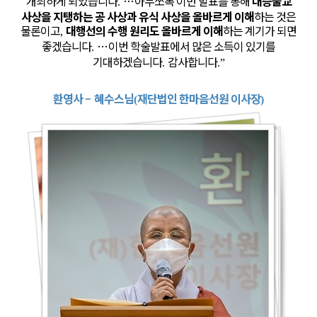
개최하게 되었습니다
…
아무쪼록 이번 발표를 통해
대승불교
.
사상을 지탱하는 공 사상과 유식 사상을 올바르게 이해
하는 것은
물론이고
대행선의 수행 원리도 올바르게 이해
하는 계기가 되면
,
좋겠습니다
…
이번 학술발표에서 많은 소득이 있기를
.
기대하겠습니다
감사합니다
.
.”
환영사
–
혜수스님
재단법인 한마음선원 이사장
(
)