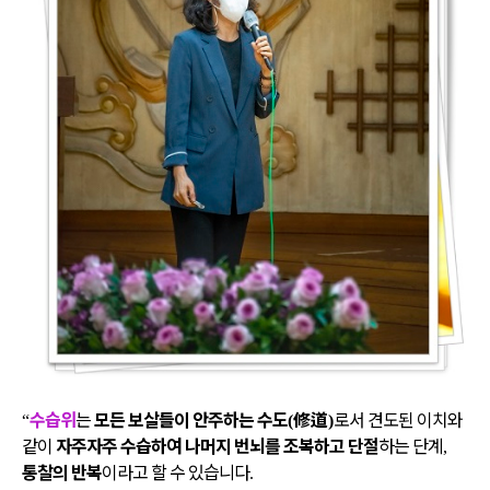
수습위
는
모든 보살들이 안주하는 수도
修道
로서 견도된 이치와
“
(
)
같이
자주자주 수습하여 나머지 번뇌를 조복하고 단절
하는 단계
,
통찰의 반복
이라고 할 수 있습니다
.