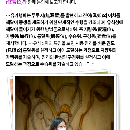
修習位
와 함께 논의해 보고자 합니다
(
)
.
…
유가행파
는
무루지
無漏智
를 발현
하고
진여
眞如
의 이치를
(
)
(
)
깨달아 중생을 제도
하기 위한
단계적인 수행
을 강조하며
유식성에
,
깨달아 들어가기 위한 방법론으로서
위
즉
자량위
資糧位
5
,
(
),
가행위
加行位
통달위
通達位
수습위
구경위
究竟位
를
(
),
(
),
,
(
)
제시합니다
…
유식
위의 특징을 보면
처음 진리를 배운 견도
.
5
見道
의 통달위
를 설정하고
이에 도달하는 과정으로 자량위와
(
)
가행위를 기술
하며
진리의 완성인 구경위
를 설정하고
이에
,
도달하는 과정으로 수습위를 기술
하고 있습니다
.”