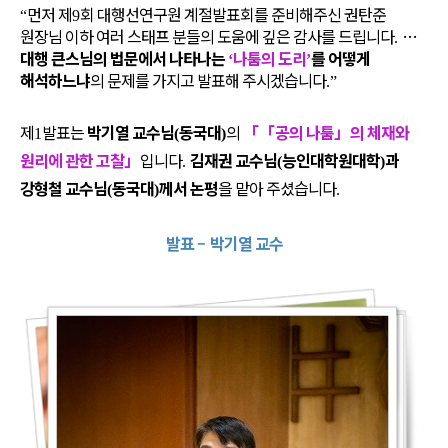
먼저 제
회 대행선연구원 계절발표회를 준비해주신 권탄준
“
9
원장님 이하 여러 스태프 분들의 도움에 깊은 감사를 드립니다
…
.
대행 큰스님의 법문에서 나타나는
나툼의 도리
를 어떻게
‘
’
해석하느냐
의 문제를 가지고 발표해 주시겠습니다
.”
제
발표는
박기열 교수님
동국대
의
「「
공의 나툼
」
의 체재와
1
(
)
원리에 관한 고찰
」
입니다
김재권 교수님
능인대학원대학
과
.
(
)
강형철 교수님
동국대
께서 논평
을 맡아 주셨습니다
(
)
.
발표
–
박기열 교수