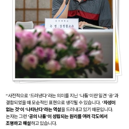
사전적으로
드러낸다
라는 의미를 지닌
나툼
이란 일견
공
과
“
‘
’
‘
’
‘
’
결합되었을 때 모순적인 표현으로 생각될 수 있습니다
자성이
.
‘
없는 것
이
나타난다
라는 역설
을 드러내고 있기 때문입니다
’
‘
’
.
논자는 그런
공의 나툼
이 성립되는 원리를 여러 각도에서
‘
’
조명하고 해설
하고 있습니다
.