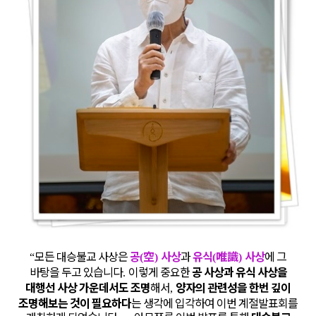
모든 대승불교 사상은
공
空
사상
과
유식
唯識
사상
에 그
“
(
)
(
)
바탕을 두고 있습니다
이렇게 중요한
공 사상과 유식 사상을
.
대행선 사상 가운데서도 조명
해서
양자의 관련성을 한번 깊이
,
조명해보는 것이 필요하다
는 생각에 입각하여 이번 계절발표회를