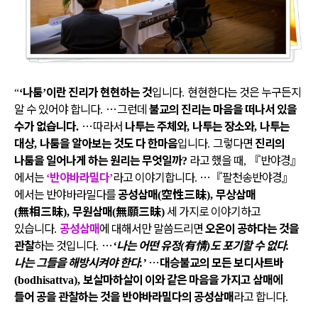
나툼
이란 진리가 현현하는 것
입니다
현현한다는 것은 누구든지
“
‘
’
.
알 수 있어야 합니다
…
그런데
불교의 진리는 마음을 떠나서 있을
.
수가 없습니다
…
따라서
나투는 주체와
나투는 장소와
나투는
.
,
,
대상
나툼을 알아보는 것도 다 한마음
입니다
그렇다면
진리의
,
.
나툼을 일어나게 하는 원리는 무엇일까
라고 했을 때
『
반야경
』
?
,
에서는
반야바라밀다
라고 이야기합니다
…
『
팔천송반야경
』
‘
’
.
에서는 반야바라밀다를
공성삼매
空性三昧
무상삼매
(
),
無相三昧
무원삼매
無願三昧
세 가지로 이야기하고
(
),
(
)
있습니다
공성삼매
에 대해서만 말씀드리면
오온이 공하다는 것을
.
관찰
하는 것입니다
…
나는 어떤 유정
有情
도 포기할 수 없다
.
‘
(
)
.
나는 그들을 해방시켜야 한다
…
대승불교의 모든 보디사트바
.’
보살마하살이 이와 같은 마음을 가지고 삼매에
(bodhisattva),
들어 공을 관찰하는 것을 반야바라밀다의 공성삼매
라고 합니다
.