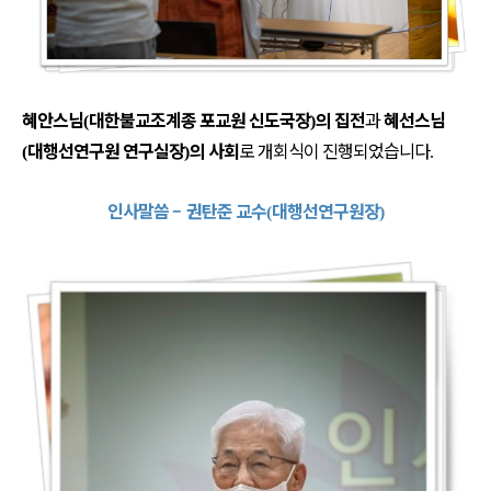
혜안스님
대한불교조계종 포교원 신도국장
의 집전
과
혜선스님
(
)
대행선연구원 연구실장
의 사회
로 개회식이 진행되었습니다
(
)
.
인사말씀
–
권탄준 교수
대행선연구원장
(
)