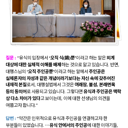
질문
유식의 입장에서
오직 식
識
뿐
이라고 하는 말은
외계
:
“
‘
(
)
’
대상에 대한 실체적 이해를 배제
하는 것으로 알고 있습니다
반면
.
,
대행스님의
오직 주인공뿐
이라고 하는 말에서
주인공은
‘
’
실체론자의 자성과 같은 개념이라기보다는 자신 속에 갖추어진
내재적 본질
로서
대행설법에서 그것은
여래장
불성
본래면목
,
,
,
등의 동의어
로 사용되고 있습니다
그렇다면
유식과 주인공은 맥락
.
상 다소 차이가 있다
고 보이는데
이에 대한 선생님의 의견을
,
여쭙고자 합니다
.”
답변
약간은 인위적으로 유식과 주인공을 연결하고자 한
:
“
부분들이 있었습니다
…
유식 안에서의 주인공
에 대한 이야기들
.
,