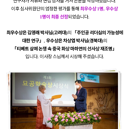
연구자가 서류와 면접 심사를 거쳐 논문을 작성하였습니다
.
이후 심사위원단의 엄정한 평가를 통해
최우수상
명
우수상
1
,
명이 최종 선정
되었습니다
1
.
최우수상은 김영래 박사님
고려대
의
「
주인공 리더십의 가능성에
(
)
대한 연구
」
우수상은 차상엽 박사님
경북대
의
,
(
)
「
티베트 삼예 논쟁 속 중국 화상 마하연의 선사상 재조명
」
입니다
이사장 스님께서 시상해 주셨습니다
.
.