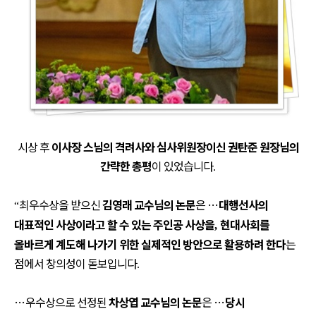
시상 후
이사장 스님의 격려사와 심사위원장이신 권탄준 원장님의
간략한
총평
이 있었습니다
.
최우수상을 받으신
김영래 교수님의 논문
은
…
대행선사의
“
대표적인 사상이라고 할 수 있는
주인공 사상을
현대사회를
,
올바르게 계도해 나가기 위한 실제적인 방안으로 활용하려 한다
는
점에서 창의성이 돋보입니다
.
…
우수상으로 선정된
차상엽 교수님의 논문
은
…
당시