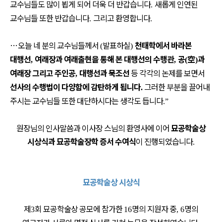
교수님들도 많이 뵙게 되어 더욱 더 반갑습니다
새롭게 인연된
.
교수님들 또한 반갑습니다
그리고 환영합니다
.
.
…
오늘 네 분의 교수님들께서
발표하실
천태학에서 바라본
(
)
대행선
여래장과 여래출현을 통해 본 대행선의 수행관
공
空
과
,
,
(
)
여래장 그리고 주인공
대행선과 묵조선
등 각각의 논제를 보면서
,
선사의 수행법이 다양함에 감탄하게 됩니다
그러한 부분을 끌어내
.
주시는 교수님들 또한 대단하시다는 생각도 듭니다
.”
원장님의 인사말씀과 이사장 스님의 환영사에 이어
묘공학술상
시상식과 묘공학술장학 증서 수여식
이 진행되었습니다
.
묘공학술상 시상식
제
회 묘공학술상 공모에 참가한
명의 지원자 중
명의
3
16
, 6