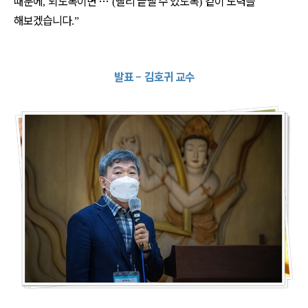
때문에
되도록이면
…
빨리 끝낼 수 있도록
같이 노력을
,
(
)
해보겠습니다
.”
발표
–
김호귀 교수