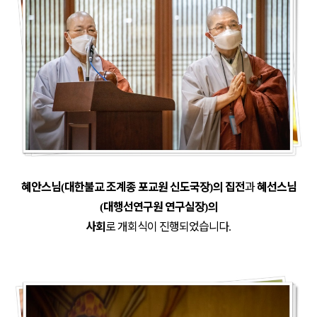
혜안스님
대한불교 조계종 포교원 신도국장
의 집전
과
혜선스님
(
)
대행선연구원 연구실장
의
(
)
사회
로 개회식이 진행되었습니다
.