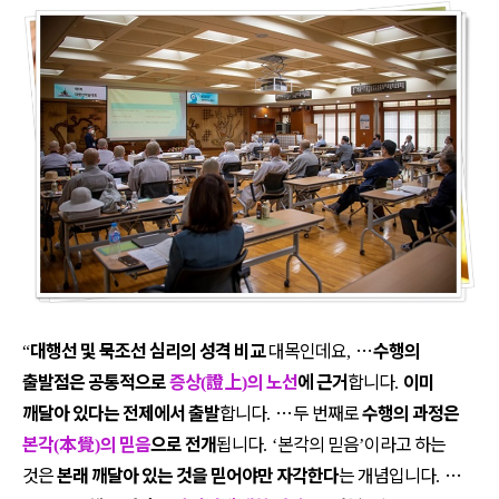
대행선 및 묵조선 심리의 성격 비교
대목인데요
…
수행의
“
,
출발점은 공통적으로
증상
證上
의 노선
에 근거
합니다
이미
(
)
.
깨달아 있다는 전제에서 출발
합니다
…
두 번째로
수행의 과정은
.
본각
本覺
의 믿음
으로 전개
됩니다
본각의 믿음
이라고 하는
(
)
. ‘
’
것은
본래 깨달아 있는 것을 믿어야만 자각한다
는 개념입니다
…
.