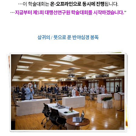
…
이 학술대회는
온
오프라인으로 동시에 진행
됩니다
·
.
…
지금부터 제
회 대행선연구원 학술대회를 시작하겠습니다
5
.
”
삼귀의
뜻으로 푼 반야심경 봉독
/