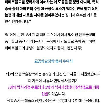
티베트불교를 정확하게 이해하는 데 도움을 줄 뿐만 아니라
특히
,
중국 승려 마하연의 주장에 긍정적 요소가 있다는 면을 밝혀 삼예
논쟁에 대한 새로운 시야를 열어주었다
는 점에서 우수한 가치를
인정받았습니다
.”
※
삼예 논쟁
세기 말 티베트 삼예사에서 벌어진 인도불교와
: 8
중국불교 승려 간의 논쟁
이 논쟁에서 인도불교 측이 승리하여
.
티베트불교의 방향이 결정되었다고 한다
편집자 주
. (
)
묘공학술장학 증서 수여식
제
회 묘공학술장학에는 총
명의 신진 연구자들이 지원했습니다
3
9
.
이 가운데 서류와 면접 심사를 거쳐
명의 박사과정 수료생과
명의 석사과정생이 장학생으로 최종
3
1
선발
되었습니다
.
장학증서는 혜솔스님
한마음선원 주지
께서 수여해 주셨습니다
(
)
.