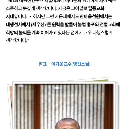
“
5
소중하고 뜻깊게 생각합니다
지금은 그야말로
탈종교화
.
시대
입니다
…
하지만 그런 가운데에서도
한마음선원에서는
.
대행선사께서
세우신
큰 원력을 받들어 불법 홍포와 전법교화에
(
)
희망의 불씨를 계속 이어가고 있다
는 점에서 매우 다행스럽게
생각합니다
.”
발표
–
이기운교수
영신스님
(
)