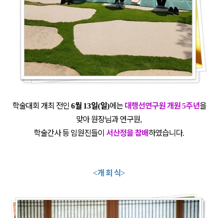
학술대회 개최 전인
월
일
일
에는
대행선연구원 개원
주년
을
6
13
(
)
5
맞아 원장님과 연구원
,
학술간사 등 임원진들이
서산정을 참배
하였습니다
.
개 회 식
<
>