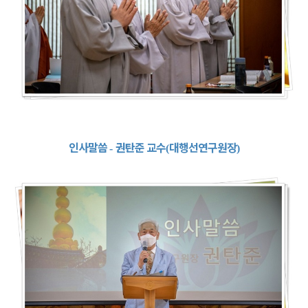
인사말씀
권탄준 교수
대행선연구원장
-
(
)