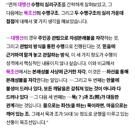
먼저
대행선
수행의 심리구조
를 간략하게 살펴보았고
그
“
,
다음에는
묵조선
의 수행구조
그리고
두 수행구조의 심리 가운데
,
접점
에 대해서 몇 가지 생각을 해보았습니다
.
…
대행선
의 경우
주인공 관법으로 자성본래불을 자각
하는 것
,
그리고
관법의 방식을 통한 수행
으로 진행된다는 것
믿음에
,
근거하여 맡겨 놓고 관찰하는 방식
이 세 가지 정도가 수행의
,
성격에서 핵심적인 내용이지 않나 싶습니다
이와 비교해서
.
묵조선
에서는
본래성불 사상에 근거한 자각
이것은
…
좌선을 통해
,
본래성불을 자각
한다는 말입니다
…
그리고 두 번째는
만물에
.
불성이 드러나 있다
모든 깨달음은 감춰져 있는 것이 아니라 다
,
드러나 있다
…
그 다음 세 번째는
…
묵
？
과 조
照
가 대등한
(
)
(
)
관계
라는 것입니다
몸으로는 좌선
을 하는
묵이라면
마음으로는
.
(
)
,
깨어 있는 조
그래서 묵과 조가
대
정도로 균형을 이루고 있는
.
50
50
선풍이 묵조선입니다
.”