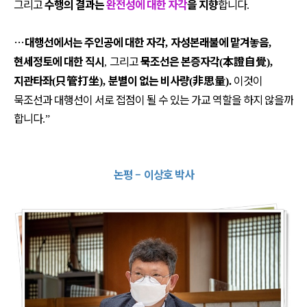
그리고
수행의 결과는
완전성에 대한 자각
을 지향
합니다
.
…
대행선에서는 주인공에 대한 자각
자성본래불에 맡겨놓음
,
,
현세정토에 대한 직시
그리고
묵조선은 본증자각
本證自覺
,
(
),
지관타좌
只管打坐
분별이 없는 비사량
非思量
이것이
(
),
(
).
묵조선과 대행선이 서로 접점이 될 수 있는 가교 역할을 하지 않을까
합니다
.”
논평
–
이상호 박사