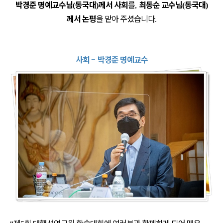
박경준 명예교수님
동국대
께서 사회
를
최동순 교수님
동국대
(
)
,
(
)
께서 논평
을 맡아 주셨습니다
.
사회
–
박경준 명예교수
제
회 대행선연구원 학술대회에 여러분과 함께하게 되어 매우