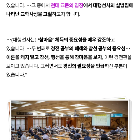
있습니다
…
그 중에서
천태 교문의 입장
에서 대행선사의 설법집에
.
나타난 교학사상을 고찰
하고자 합니다
.
…
대행선사는
참마음
체득의 중요성을 매우 강조
하고
(
)
‘
’
있습니다
…
두 번째로
경전 공부의 폐해와 참선 공부의 중요성
…
.
이론을 캐지 말고 참선
행선을 통해 참마음을 보자
이런 경전관을
,
,
보이고 있습니다
그러면서도
경전의 필요성을 언급
하신 부분이
.
있습니다
.”