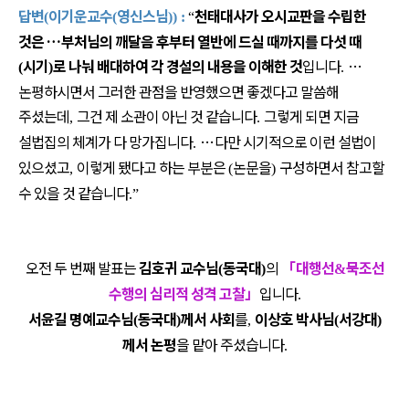
답변
이기운교수
영신스님
천태대사가 오시교판을 수립한
(
(
)) :
“
것은
…
부처님의 깨달음 후부터 열반에 드실 때까지를 다섯 때
시기
로 나눠 배대하여 각 경설의 내용을 이해한 것
입니다
…
(
)
.
논평하시면서 그러한 관점을 반영했으면 좋겠다고 말씀해
주셨는데
그건 제 소관이 아닌 것 같습니다
그렇게 되면 지금
,
.
설법집의 체계가 다 망가집니다
…
다만 시기적으로 이런 설법이
.
있으셨고
이렇게 됐다고 하는 부분은
논문을
구성하면서 참고할
,
(
)
수 있을 것 같습니다
.”
오전 두 번째 발표는
김호귀 교수님
동국대
의
「
대행선
묵조선
(
)
&
수행의 심리적 성격 고찰
」
입니다
.
서윤길 명예교수님
동국대
께서 사회
를
이상호 박사님
서강대
(
)
,
(
)
께서 논평
을 맡아 주셨습니다
.