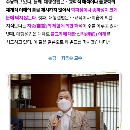
수용
하고 있다
둘째
대행설법은
…
교학적 해석이나 불교학의
.
,
체계적 이해의 틀을 제시하지 않아서
학파성이나 종파성이 크게
눈에 띄지 않는다
셋째
대행설법은
…
교육이나 학습에 의한
.
,
지식보다는
자증
自證
의 체험에 의한 해석
이 주를 이루고 있다
(
)
.
넷째
대행설법은 대체로
불교학에 대한 선적
禪的
이해
를
,
(
)
시도하고 있다
이 같은 결론으로 제 발표를 마치겠습니다
.
.”
논평
–
최동순 교수