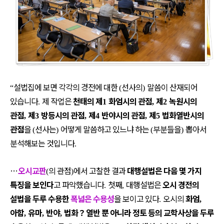
설법집에 보면 각각의 경전에 대한
선사의
말씀이 산재되어
“
(
)
있습니다
제 작업은
천태의 제
화엄시의 관점
제
녹원시의
.
1
,
2
관점
제
방등시의 관점
제
반야시의 관점
제
법화열반시의
,
3
,
4
,
5
관점
을
선사는
어떻게 말씀하고 있느냐 하는
부분들을
뽑아서
(
)
(
)
분석해보는 것입니다
.
…
오시교판
의 관점
에서 고찰한 결과
대행설법은 다음 몇 가지
(
)
특징을 보인다
고 파악했습니다
첫째
대행설법은
오시 경전의
.
,
설법을 두루 수용한
폭넓은 수용성
을 보이고 있다
오시의
화엄
.
,
아함
유마
반야
법화
？
열반 뿐 아니라 정토 등의 교학사상을 두루
,
,
,