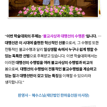
이번 학술대회의 주제는
불교사상과 대행선의 수행론
입니다
…
“
‘
’
.
대행선은 이 시대에 출현한 혁신적인 선풍
으로서
그 수행법 또한
,
전통적인 불교수행과 달리
일상생활 속에서 누구나 쉽게 행할 수
있는 독특한 선법
으로 주목받고 있습니다
이번 학술대회에서는
.
이러한
대행선의 수행법을 여러 불교사상의 수행법과 비교
해
봄으로써
대행선의 수행법이 전통적인 불교수행법을 계승하고
,
있는 점
과
대행선만이 갖고 있는 특징
을 이해할 수 있으리라
생각합니다
.”
환영사
–
혜수스님
재단법인 한마음선원 이사장
(
)