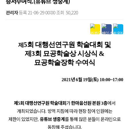
증서수여식.(유튜브 생중계)
관리자
등록
21-06-29 00:00
조회
50,220
본문
5
회 대행선연구원 학술대회 및
제
제
3
회 묘공학술상 시상식
&
묘공학술장학 수여식
년
월
일
토
2021
6
19
(
) 10:00~17:00
제
회 대행선연구원 학술대회
가
한마음선원 본원
층
에서
5
3
개최되었습니다
방역 지침에 따라 현장 참여 인원에는
.
제한이 있었지만
유튜브 생중계
를 통해 많은 분들이 온라인으로
,
동참해 주셨습니다
.