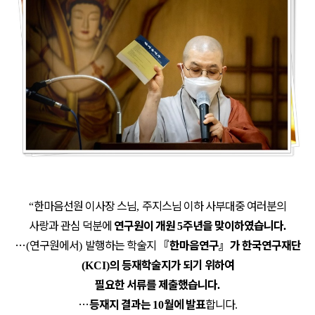
한마음선원 이사장 스님
주지스님 이하 사부대중 여러분의
“
,
사랑과 관심 덕분에
연구원이 개원
주년을 맞이하였습니다
5
.
…
연구원에서
발행하는 학술지
『
한마음연구
』
가 한국연구재단
(
)
의 등재학술지가 되기 위하여
(KCI)
필요한 서류를 제출했습니다
.
…
등재지 결과는
월에 발표
합니다
10
.