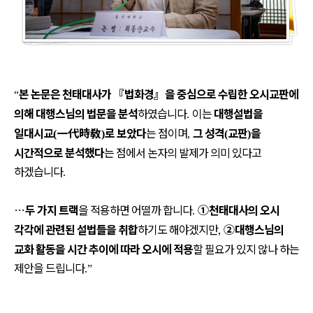
본 논문은 천태대사가
『
법화경
』
을 중심으로 수립한 오시교판에
“
의해 대행스님의 법문을 분석
하였습니다
이는
대행설법을
.
일대시교
一代時敎
로 보았다
는 점이며
그 성격
교판
을
(
)
,
(
)
시간적으로 분석했다
는 점에서 논자의 발제가 의미 있다고
하겠습니다
.
…
두 가지 트랙
을 적용하면 어떨까 합니다
①
천태대사의 오시
.
각각에 관련된 설법들을 취합
하기도 해야겠지만
②
대행스님의
,
교화 활동을 시간 추이에 따라 오시에 적용
할 필요가 있지 않나 하는
제안을 드립니다
.”