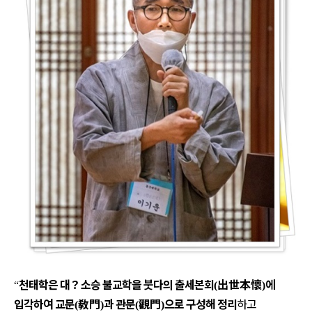
천태학은 대
？
소승 불교학을 붓다의 출세본회
出世本懷
에
“
(
)
입각하여 교문
敎門
과 관문
觀門
으로 구성해 정리
하고
(
)
(
)