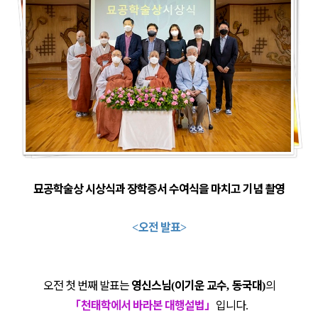
묘공학술상 시상식과 장학증서 수여식을 마치고 기념 촬영
오전 발표
<
>
오전 첫 번째 발표는
영신스님
이기운 교수
동국대
의
(
,
)
「
천태학에서 바라본 대행설법
」
입니다
.