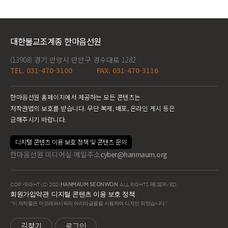
대한불교조계종 한마음선원
(13908) 경기 안양시 만안구 경수대로 1282
TEL. 031-470-3100
FAX. 031-470-3116
한마음선원 홈페이지에서 제공하는 모든 콘텐츠는
저작권법의 보호를 받습니다. 무단 복제, 배포, 온라인 게시 등은
금해주시기 바랍니다.
디지털 콘텐츠 이용 보호 정책 및 콘텐츠 문의
한마음선원 미디어실 메일주소
cyber@hanmaum.org
COPYRIGHT (C) 2021
HANMAUM SEONWON
. ALL RIGHTS RESERVED.
회원가입약관
디지털 콘텐츠 이용 보호 정책
"이 제작물은 아모레퍼시픽의 아리따글꼴을 사용하여 디자인 되었습니다."
길찾기
로그인