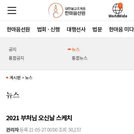
WorldWide
한마음선원
법회 · 신행
대행선사
법문
한마음 미디
공지
뉴스
통합공지
통합뉴스
게시판
>
뉴스
■
뉴스
2021 부처님 오신날 스케치
관리자
등록
21-05-27 00:00
조회
50,157