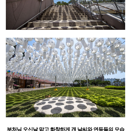
부처님 오신날 맑고 화창하게 갠 날씨와
연등들의 모습