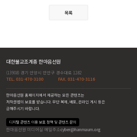
목록
대한불교조계종 한마음선원
(13908) 경기 안양시 만안구 경수대로 1282
TEL. 031-470-3100
FAX. 031-470-3116
한마음선원 홈페이지에서 제공하는 모든 콘텐츠는
저작권법의 보호를 받습니다. 무단 복제, 배포, 온라인 게시 등은
금해주시기 바랍니다.
디지털 콘텐츠 이용 보호 정책 및 콘텐츠 문의
한마음선원 미디어실 메일주소
cyber@hanmaum.org