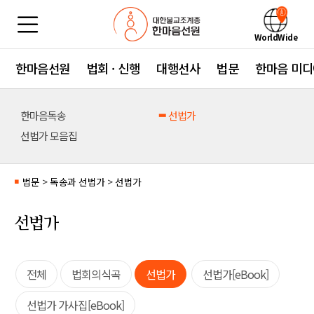
WorldWide
한마음선원
법회 · 신행
대행선사
법문
한마음 미디
한마음독송
선법가
선법가 모음집
법문
>
독송과 선법가
>
선법가
■
선법가
전체
법회의식곡
선법가
선법가[eBook]
선법가 가사집[eBook]