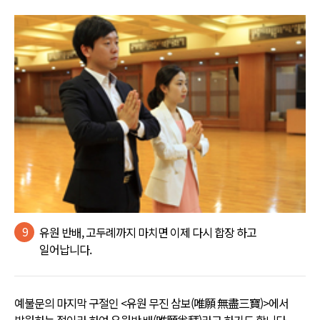
9
유원 반배, 고두례까지 마치면 이제 다시 합장 하고
일어납니다.
예불문의 마지막 구절인 <유원 무진 삼보(唯願 無盡三寶)>에서