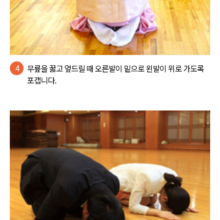
4
무릎을 꿇고 엎드릴 때 오른발이 밑으로 왼발이 위로 가도록
포갭니다.