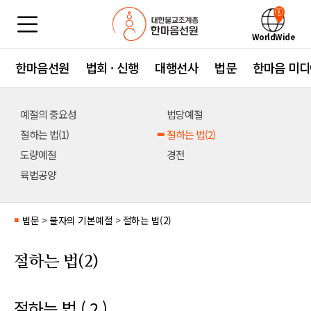
WorldWide
한마음선원
법회 · 신행
대행선사
법문
한마음 미디
예절의 중요성
법당예절
절하는 법(1)
절하는 법(2)
도량예절
경전
육법공양
법문
>
불자의 기본예절
>
절하는 법(2)
■
절하는 법(2)
절하는 법 ( 2 )