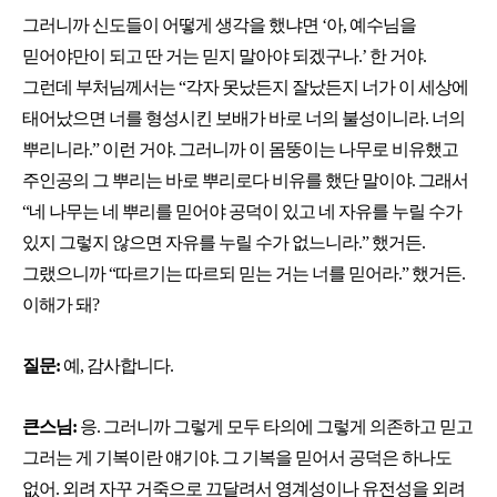
그러니까 신도들이 어떻게 생각을 했냐면 ‘아, 예수님을
믿어야만이 되고 딴 거는 믿지 말아야 되겠구나.’ 한 거야.
그런데 부처님께서는 “각자 못났든지 잘났든지 너가 이 세상에
태어났으면 너를 형성시킨 보배가 바로 너의 불성이니라. 너의
뿌리니라.” 이런 거야. 그러니까 이 몸뚱이는 나무로 비유했고
주인공의 그 뿌리는 바로 뿌리로다 비유를 했단 말이야. 그래서
“네 나무는 네 뿌리를 믿어야 공덕이 있고 네 자유를 누릴 수가
있지 그렇지 않으면 자유를 누릴 수가 없느니라.” 했거든.
그랬으니까 “따르기는 따르되 믿는 거는 너를 믿어라.” 했거든.
이해가 돼?
질문:
예, 감사합니다.
큰스님:
응. 그러니까 그렇게 모두 타의에 그렇게 의존하고 믿고
그러는 게 기복이란 얘기야. 그 기복을 믿어서 공덕은 하나도
없어. 외려 자꾸 거죽으로 끄달려서 영계성이나 유전성을 외려