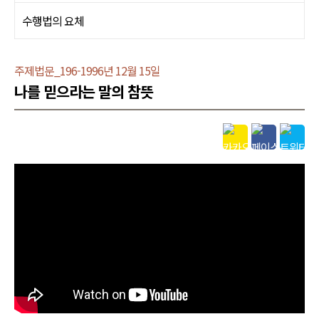
수행법의 요체
주제법문_196-1996년 12월 15일
나를 믿으라는 말의 참뜻