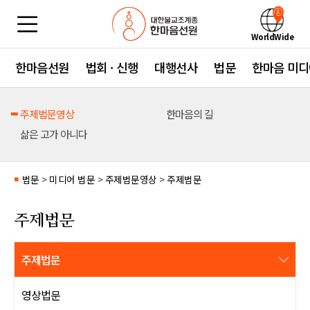
WorldWide
한마음선원
법회 · 신행
대행선사
법문
한마음 미디
주제법문영상
한마음의 길
삶은 고가 아니다
법문
>
미디어 법문
>
주제법문영상
>
주제법문
■
주제법문
주제법문
영상법문