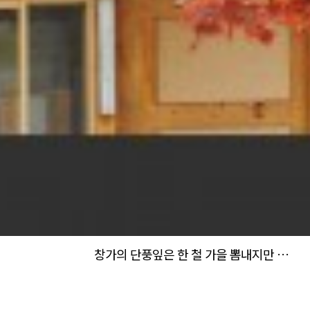
창가의 단풍잎은 한 철 가을 뽐내지만 …