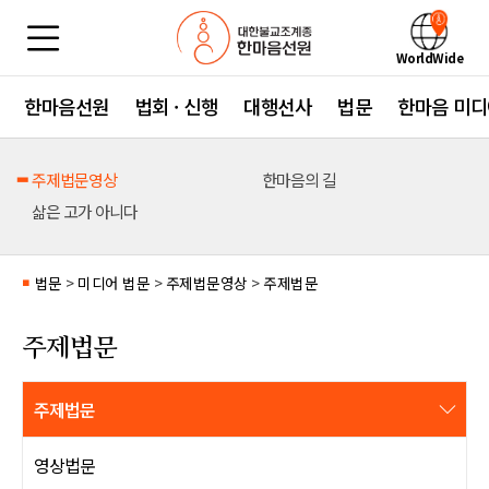
WorldWide
한마음선원
법회 · 신행
대행선사
법문
한마음 미디
주제법문영상
한마음의 길
삶은 고가 아니다
법문
>
미디어 법문
>
주제법문영상
>
주제법문
■
주제법문
주제법문
영상법문