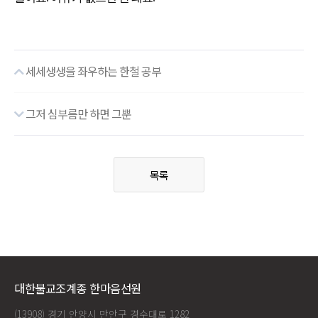
세세생생을 좌우하는 한철 공부
그저 심부름만 하면 그뿐
목록
대한불교조계종 한마음선원
(13908) 경기 안양시 만안구 경수대로 1282