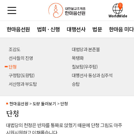
WorldWide
한마음선원
법회 · 신행
대행선사
법문
한마음 미디
조감도
대법당과 본존불
선사들의 진영
목탱화
단청
칠보탑(우주탑)
구정탑(도량탑)
대행선사 동상과 심주석
서산정과 부도탑
승탑
한마음선원
>
도량 둘러보기
>
단청
■
단청
대법당의 천정은 반자를 통짜로 앉혔기 때문에 단청 그림도 아주
시원시원하고 이채롭습니다.