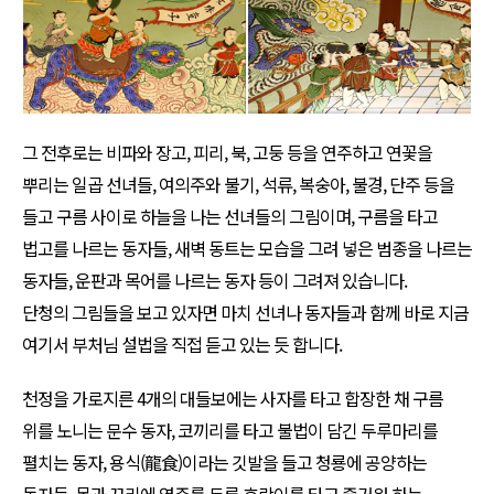
그 전후로는 비파와 장고, 피리, 북, 고둥 등을 연주하고 연꽃을
뿌리는 일곱 선녀들, 여의주와 불기, 석류, 복숭아, 불경, 단주 등을
들고 구름 사이로 하늘을 나는 선녀들의 그림이며, 구름을 타고
법고를 나르는 동자들, 새벽 동트는 모습을 그려 넣은 범종을 나르는
동자들, 운판과 목어를 나르는 동자 등이 그려져 있습니다.
단청의 그림들을 보고 있자면 마치 선녀나 동자들과 함께 바로 지금
여기서 부처님 설법을 직접 듣고 있는 듯 합니다.
천정을 가로지른 4개의 대들보에는 사자를 타고 합장한 채 구름
위를 노니는 문수 동자, 코끼리를 타고 불법이 담긴 두루마리를
펼치는 동자, 용식(龍食)이라는 깃발을 들고 청룡에 공양하는
동자들, 목과 꼬리에 염주를 두른 호랑이를 타고 즐거워 하는