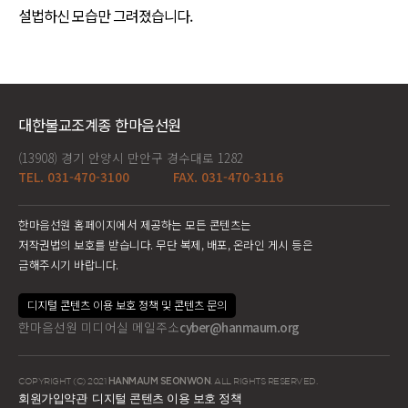
설법하신 모습만 그려졌습니다.
대한불교조계종 한마음선원
(13908) 경기 안양시 만안구 경수대로 1282
TEL. 031-470-3100
FAX. 031-470-3116
한마음선원 홈페이지에서 제공하는 모든 콘텐츠는
저작권법의 보호를 받습니다. 무단 복제, 배포, 온라인 게시 등은
금해주시기 바랍니다.
디지털 콘텐츠 이용 보호 정책 및 콘텐츠 문의
한마음선원 미디어실 메일주소
cyber@hanmaum.org
COPYRIGHT (C) 2021
HANMAUM SEONWON
. ALL RIGHTS RESERVED.
회원가입약관
디지털 콘텐츠 이용 보호 정책